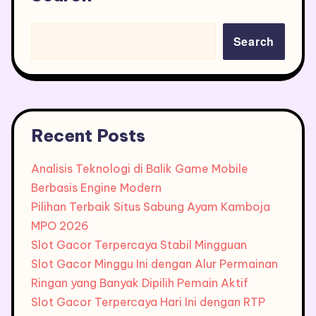
Search
Recent Posts
Analisis Teknologi di Balik Game Mobile
Berbasis Engine Modern
Pilihan Terbaik Situs Sabung Ayam Kamboja
MPO 2026
Slot Gacor Terpercaya Stabil Mingguan
Slot Gacor Minggu Ini dengan Alur Permainan
Ringan yang Banyak Dipilih Pemain Aktif
Slot Gacor Terpercaya Hari Ini dengan RTP