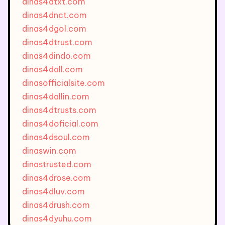
dinas4dtxt.com
dinas4dnct.com
dinas4dgol.com
dinas4dtrust.com
dinas4dindo.com
dinas4dall.com
dinasofficialsite.com
dinas4dallin.com
dinas4dtrusts.com
dinas4doficial.com
dinas4dsoul.com
dinaswin.com
dinastrusted.com
dinas4drose.com
dinas4dluv.com
dinas4drush.com
dinas4dyuhu.com