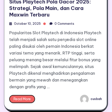
Situs Playtech Pola Gacor 2025:
Strategi, Pola Main, dan Cara
Maxwin Terbaru
October 10, 2025
0 Comments
Popularitas Slot Playtech di Indonesia Playtech
telah menjadi salah satu penyedia slot online
paling disukai oleh pemain Indonesia berkat
variasi tema yang menarik, RTP tinggi, serta
peluang menang besar melalui fitur bonus yang
melimpah. Sejak awal kemunculannya, situs
Playtech dikenal menghadirkan pengalaman
bermain yang mewah dan menegangkan
dengan grafis yang …
Read More
cusbah