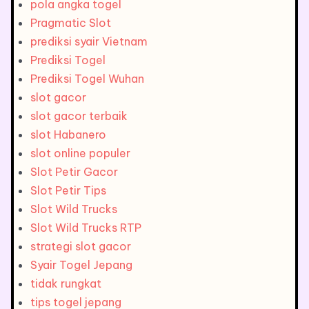
pola angka togel
Pragmatic Slot
prediksi syair Vietnam
Prediksi Togel
Prediksi Togel Wuhan
slot gacor
slot gacor terbaik
slot Habanero
slot online populer
Slot Petir Gacor
Slot Petir Tips
Slot Wild Trucks
Slot Wild Trucks RTP
strategi slot gacor
Syair Togel Jepang
tidak rungkat
tips togel jepang