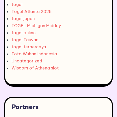
togel
Togel Atlanta 2025
togel japan
TOGEL Michigan Midday
togel online
togel Taiwan
togel terpercaya
Toto Wuhan Indonesia
Uncategorized
Wisdom of Athena slot
Partners