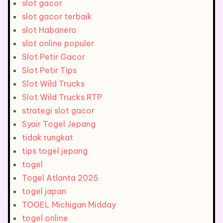
slot gacor
slot gacor terbaik
slot Habanero
slot online populer
Slot Petir Gacor
Slot Petir Tips
Slot Wild Trucks
Slot Wild Trucks RTP
strategi slot gacor
Syair Togel Jepang
tidak rungkat
tips togel jepang
togel
Togel Atlanta 2025
togel japan
TOGEL Michigan Midday
togel online