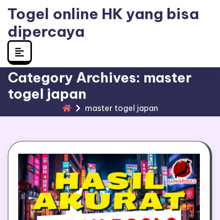
Skip
Togel online HK yang bisa
to
dipercaya
content
Category Archives: master
togel japan
master togel japan