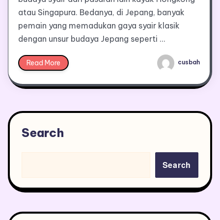
atau Singapura. Bedanya, di Jepang, banyak
pemain yang memadukan gaya syair klasik
dengan unsur budaya Jepang seperti …
Read More
cusbah
Search
Search