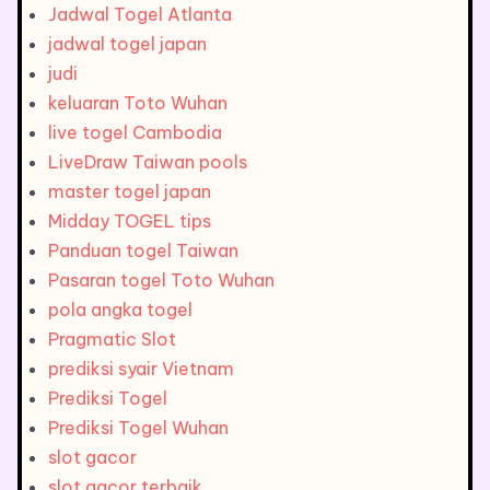
Jadwal Togel Atlanta
jadwal togel japan
judi
keluaran Toto Wuhan
live togel Cambodia
LiveDraw Taiwan pools
master togel japan
Midday TOGEL tips
Panduan togel Taiwan
Pasaran togel Toto Wuhan
pola angka togel
Pragmatic Slot
prediksi syair Vietnam
Prediksi Togel
Prediksi Togel Wuhan
slot gacor
slot gacor terbaik