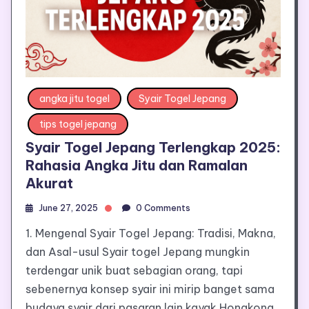
angka jitu togel
Syair Togel Jepang
tips togel jepang
Syair Togel Jepang Terlengkap 2025:
Rahasia Angka Jitu dan Ramalan
Akurat
June 27, 2025
0 Comments
1. Mengenal Syair Togel Jepang: Tradisi, Makna,
dan Asal-usul Syair togel Jepang mungkin
terdengar unik buat sebagian orang, tapi
sebenernya konsep syair ini mirip banget sama
budaya syair dari pasaran lain kayak Hongkong