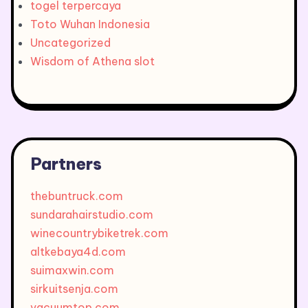
togel terpercaya
Toto Wuhan Indonesia
Uncategorized
Wisdom of Athena slot
Partners
thebuntruck.com
sundarahairstudio.com
winecountrybiketrek.com
altkebaya4d.com
suimaxwin.com
sirkuitsenja.com
vacuumtop.com