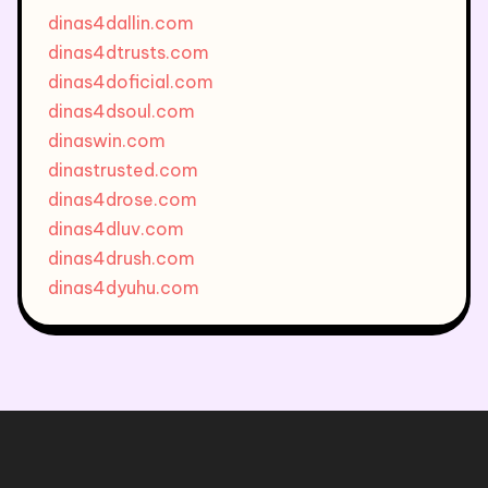
dinas4dallin.com
dinas4dtrusts.com
dinas4doficial.com
dinas4dsoul.com
dinaswin.com
dinastrusted.com
dinas4drose.com
dinas4dluv.com
dinas4drush.com
dinas4dyuhu.com