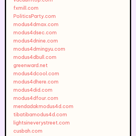
fxmill.com
PoliticsParty.com
modus4dmax.com
modus4dsec.com
modus4dnine.com
modus4dmingyu.com
modus4dbull.com
greenward.net
modus4dcool.com
modus4dhere.com
modus4did.com
modus4dfour.com
mendadakmodus4d.com
tibatibamodus4d.com
lightsineverystreet.com
cusbah.com