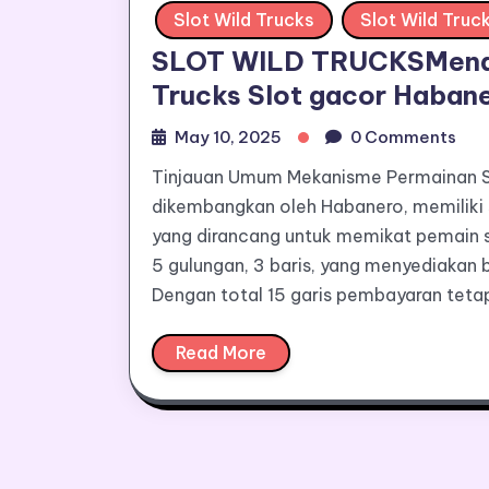
Slot Wild Trucks
Slot Wild Truc
SLOT WILD TRUCKSMenang
Trucks Slot gacor Haban
May 10, 2025
0 Comments
Tinjauan Umum Mekanisme Permainan Slo
dikembangkan oleh Habanero, memiliki 
yang dirancang untuk memikat pemain 
5 gulungan, 3 baris, yang menyediakan
Dengan total 15 garis pembayaran tetap
Read More