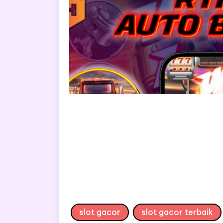
slot gacor
slot gacor terbaik