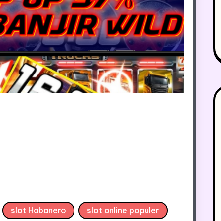
slot Habanero
slot online populer