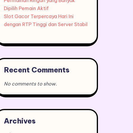
Permainan Ringan yang Banyak
Dipilih Pemain Aktif
Slot Gacor Terpercaya Hari Ini
dengan RTP Tinggi dan Server Stabil
Recent Comments
No comments to show.
Archives