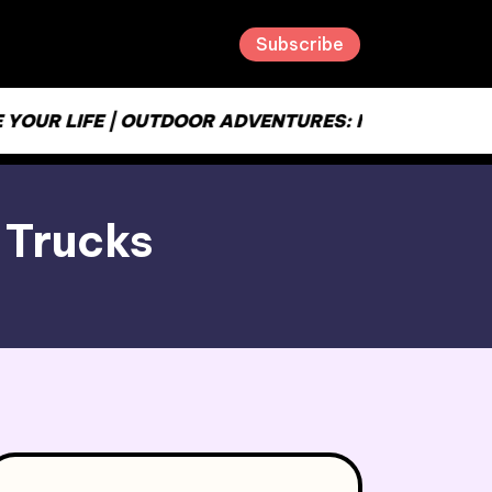
Subscribe
OUR LIFE | OUTDOOR ADVENTURES: MUST-HAVE GEAR
 Trucks