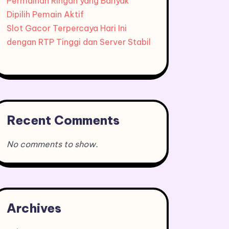
Permainan Ringan yang Banyak
Dipilih Pemain Aktif
Slot Gacor Terpercaya Hari Ini
dengan RTP Tinggi dan Server Stabil
Recent Comments
No comments to show.
Archives