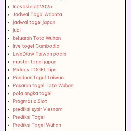
Inovasi slot 2025
Jadwal Togel Atlanta
jadwal togel japan
judi
keluaran Toto Wuhan
live togel Cambodia
LiveDraw Taiwan pools
master togel japan
Midday TOGEL tips
Panduan togel Taiwan
Pasaran togel Toto Wuhan
pola angka togel
Pragmatic Slot
prediksi syair Vietnam
Prediksi Togel
Prediksi Togel Wuhan