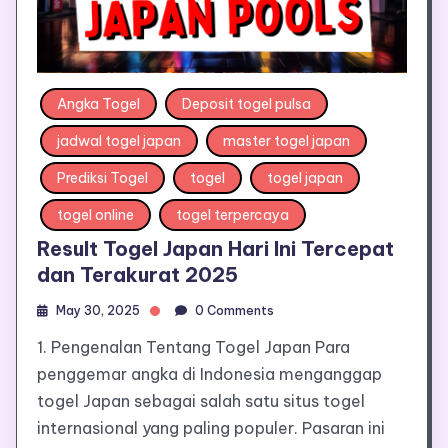
Angka Togel
Deposit togel pulsa
jadwal togel japan
master togel japan
Prediksi Togel
togel
togel japan
togel online
togel terpercaya
Result Togel Japan Hari Ini Tercepat
dan Terakurat 2025
May 30, 2025
0 Comments
1. Pengenalan Tentang Togel Japan Para
penggemar angka di Indonesia menganggap
togel Japan sebagai salah satu situs togel
internasional yang paling populer. Pasaran ini