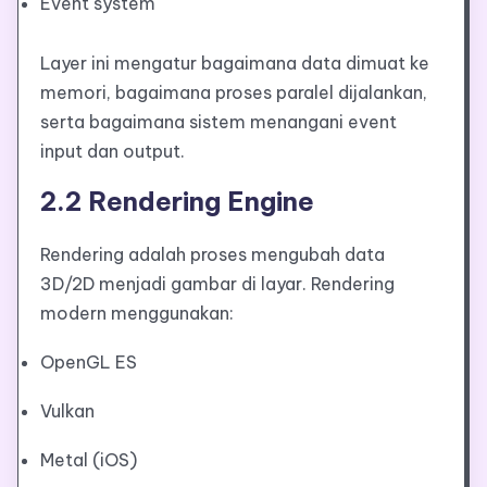
Event system
Layer ini mengatur bagaimana data dimuat ke
memori, bagaimana proses paralel dijalankan,
serta bagaimana sistem menangani event
input dan output.
2.2 Rendering Engine
Rendering adalah proses mengubah data
3D/2D menjadi gambar di layar. Rendering
modern menggunakan:
OpenGL ES
Vulkan
Metal (iOS)