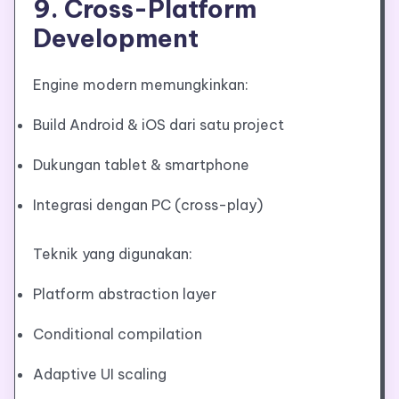
9. Cross-Platform
Development
Engine modern memungkinkan:
Build Android & iOS dari satu project
Dukungan tablet & smartphone
Integrasi dengan PC (cross-play)
Teknik yang digunakan:
Platform abstraction layer
Conditional compilation
Adaptive UI scaling