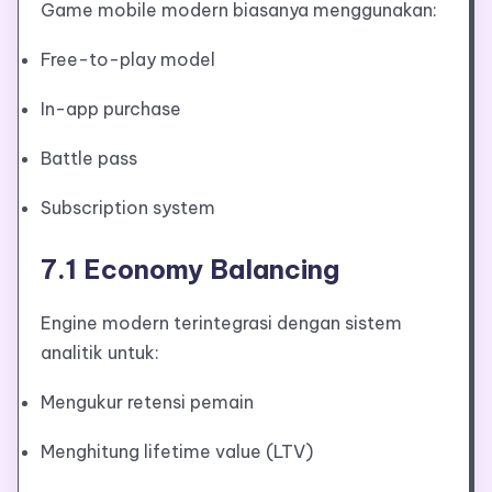
Game mobile modern biasanya menggunakan:
Free-to-play model
In-app purchase
Battle pass
Subscription system
7.1 Economy Balancing
Engine modern terintegrasi dengan sistem
analitik untuk:
Mengukur retensi pemain
Menghitung lifetime value (LTV)