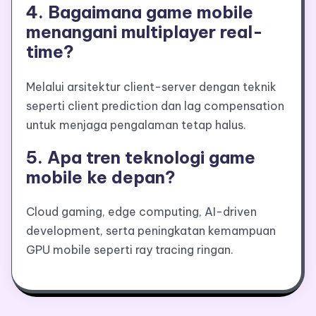
4. Bagaimana game mobile
menangani multiplayer real-
time?
Melalui arsitektur client-server dengan teknik
seperti client prediction dan lag compensation
untuk menjaga pengalaman tetap halus.
5. Apa tren teknologi game
mobile ke depan?
Cloud gaming, edge computing, AI-driven
development, serta peningkatan kemampuan
GPU mobile seperti ray tracing ringan.