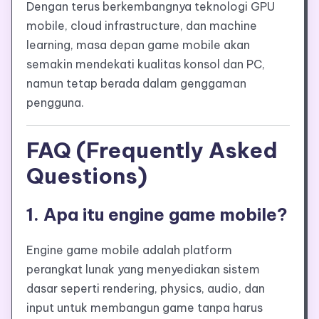
Dengan terus berkembangnya teknologi GPU
mobile, cloud infrastructure, dan machine
learning, masa depan game mobile akan
semakin mendekati kualitas konsol dan PC,
namun tetap berada dalam genggaman
pengguna.
FAQ (Frequently Asked
Questions)
1. Apa itu engine game mobile?
Engine game mobile adalah platform
perangkat lunak yang menyediakan sistem
dasar seperti rendering, physics, audio, dan
input untuk membangun game tanpa harus