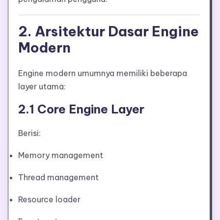
2. Arsitektur Dasar Engine
Modern
Engine modern umumnya memiliki beberapa
layer utama:
2.1 Core Engine Layer
Berisi:
Memory management
Thread management
Resource loader