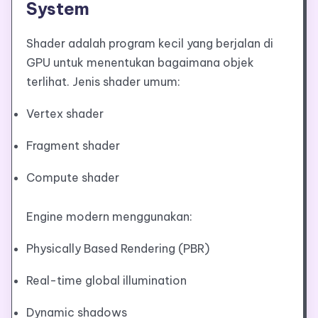
System
Shader adalah program kecil yang berjalan di
GPU untuk menentukan bagaimana objek
terlihat. Jenis shader umum:
Vertex shader
Fragment shader
Compute shader
Engine modern menggunakan:
Physically Based Rendering (PBR)
Real-time global illumination
Dynamic shadows