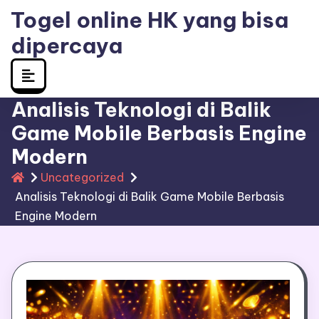
Skip
Togel online HK yang bisa
to
dipercaya
content
Analisis Teknologi di Balik
Game Mobile Berbasis Engine
Modern
Uncategorized
Analisis Teknologi di Balik Game Mobile Berbasis
Engine Modern