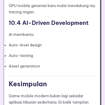
GPU mobile generasi baru mulai mendukung ray
tracing ringan.
10.4 AI-Driven Development
AI membantu:
Auto-level design
Auto-testing
Asset generation
Kesimpulan
Game mobile modern bukan lagi sekadar
aplikasi hiburan sederhana. Di balik tampilan