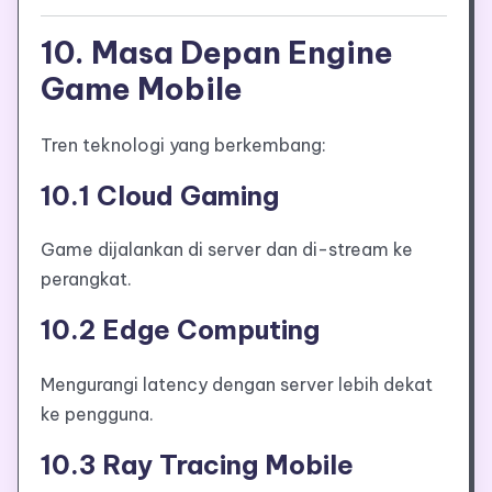
10. Masa Depan Engine
Game Mobile
Tren teknologi yang berkembang:
10.1 Cloud Gaming
Game dijalankan di server dan di-stream ke
perangkat.
10.2 Edge Computing
Mengurangi latency dengan server lebih dekat
ke pengguna.
10.3 Ray Tracing Mobile