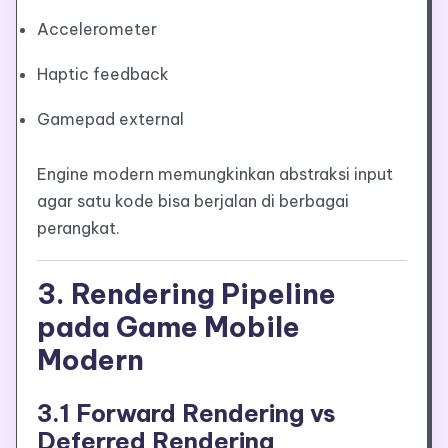
Accelerometer
Haptic feedback
Gamepad external
Engine modern memungkinkan abstraksi input
agar satu kode bisa berjalan di berbagai
perangkat.
3. Rendering Pipeline
pada Game Mobile
Modern
3.1 Forward Rendering vs
Deferred Rendering