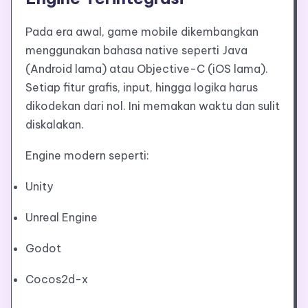
Pada era awal, game mobile dikembangkan
menggunakan bahasa native seperti Java
(Android lama) atau Objective-C (iOS lama).
Setiap fitur grafis, input, hingga logika harus
dikodekan dari nol. Ini memakan waktu dan sulit
diskalakan.
Engine modern seperti:
Unity
Unreal Engine
Godot
Cocos2d-x