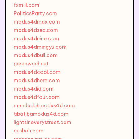
fxmill.com
PoliticsParty.com
modus4dmax.com
modus4dsec.com
modus4dnine.com
modus4dmingyu.com
modus4dbull.com
greenward.net
modus4dcool.com
modus4dhere.com
modus4did.com
modus4dfour.com
mendadakmodus4d.com
tibatibamodus4d.com
lightsineverystreet.com
cusbah.com
rodendsupplier.com