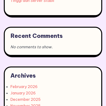
Tinggi dan Server Stabil
Recent Comments
No comments to show.
Archives
February 2026
January 2026
December 2025
November 2025