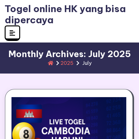
Skip
Togel online HK yang bisa
to
dipercaya
content
Monthly Archives: July 2025
2025
July