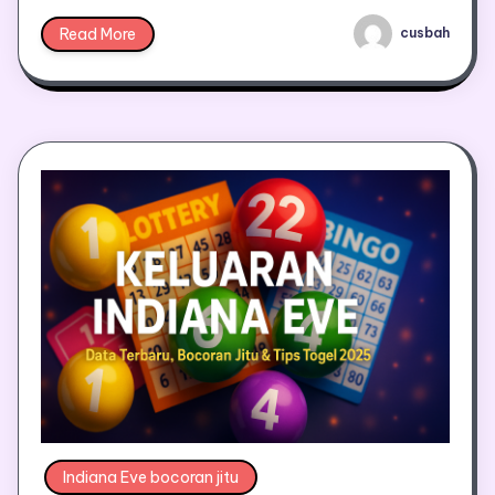
Read More
cusbah
Indiana Eve bocoran jitu