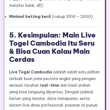
transfer bank, dll)
Minimal betting kecil
(cukup 1000 – 2000)
5. Kesimpulan: Main Live
Togel Cambodia Itu Seru
& Bisa Cuan Kalau Main
Cerdas
Live Togel Cambodia
adalah salah satu pilihan
terbaik buat para pecinta angka yang pengen
sensasi taruhan
real-time
dan hasil undian
yang bisa langsung dipantau. Dengan jadwal
harian yang teratur, data transparan, serta
sistem live draw profesional, pasaran ini punya