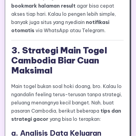
bookmark halaman result
agar bisa cepat
akses tiap hari. Kalau lo pengen lebih simple,
banyak juga situs yang nyediain
notifikasi
otomatis
via WhatsApp atau Telegram.
3. Strategi Main Togel
Cambodia Biar Cuan
Maksimal
Main togel bukan soal hoki doang, bro. Kalau lo
ngandalin feeling terus-terusan tanpa strategi,
peluang menangnya kecil banget. Nah, buat
pasaran Cambodia, berikut beberapa
tips dan
strategi gacor
yang bisa lo terapkan:
a. Analisis Data Keluaran