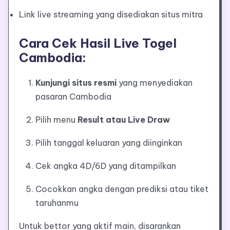
Link live streaming yang disediakan situs mitra
Cara Cek Hasil Live Togel
Cambodia:
Kunjungi situs resmi
yang menyediakan
pasaran Cambodia
Pilih menu
Result atau Live Draw
Pilih tanggal keluaran yang diinginkan
Cek angka 4D/6D yang ditampilkan
Cocokkan angka dengan prediksi atau tiket
taruhanmu
Untuk bettor yang aktif main, disarankan