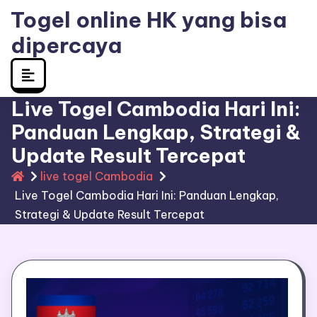
Skip
Togel online HK yang bisa
to
dipercaya
content
Live Togel Cambodia Hari Ini:
Panduan Lengkap, Strategi &
Update Result Tercepat
live togel Cambodia
Live Togel Cambodia Hari Ini: Panduan Lengkap,
Strategi & Update Result Tercepat