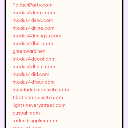
PoliticsParty.com
modus4dmax.com
modus4dsec.com
modus4dnine.com
modus4dmingyu.com
modus4dbull.com
greenward.net
modus4dcool.com
modus4dhere.com
modus4did.com
modus4dfour.com
mendadakmodus4d.com
tibatibamodus4d.com
lightsineverystreet.com
cusbah.com
rodendsupplier.com