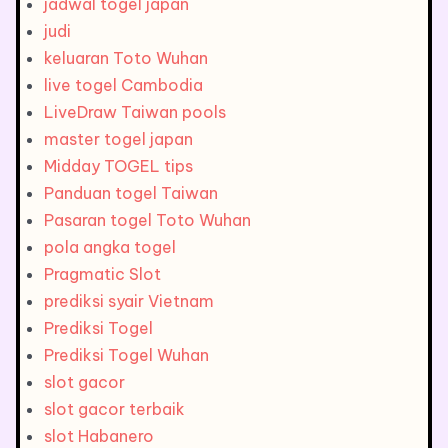
jadwal togel japan
judi
keluaran Toto Wuhan
live togel Cambodia
LiveDraw Taiwan pools
master togel japan
Midday TOGEL tips
Panduan togel Taiwan
Pasaran togel Toto Wuhan
pola angka togel
Pragmatic Slot
prediksi syair Vietnam
Prediksi Togel
Prediksi Togel Wuhan
slot gacor
slot gacor terbaik
slot Habanero