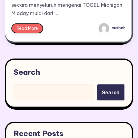
secara menyeluruh mengenai TOGEL Michigan
Midday mulai dari …
Read More
cusbah
Search
Search
Recent Posts