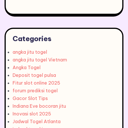
Categories
angka jitu togel
angka jitu togel Vietnam
Angka Togel
Deposit togel pulsa
Fitur slot online 2025
forum prediksi togel
Gacor Slot Tips
Indiana Eve bocoran jitu
Inovasi slot 2025
Jadwal Togel Atlanta