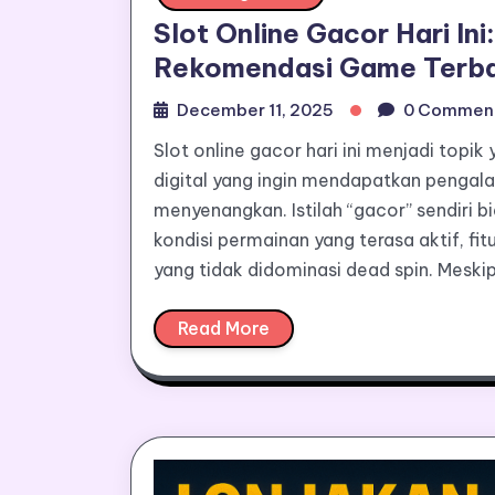
Slot Online Gacor Hari In
Rekomendasi Game Terb
December 11, 2025
0 Commen
Slot online gacor hari ini menjadi topi
digital yang ingin mendapatkan pengalam
menyenangkan. Istilah “gacor” sendiri
kondisi permainan yang terasa aktif, fit
yang tidak didominasi dead spin. Meski
Read More