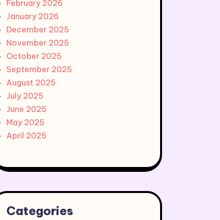
February 2026
January 2026
December 2025
November 2025
October 2025
September 2025
August 2025
July 2025
June 2025
May 2025
April 2025
Categories