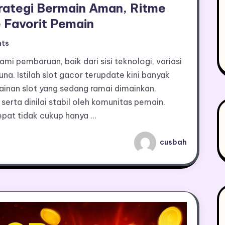
rategi Bermain Aman, Ritme
 Favorit Pemain
ts
i pembaruan, baik dari sisi teknologi, variasi
. Istilah slot gacor terupdate kini banyak
nan slot yang sedang ramai dimainkan,
erta dinilai stabil oleh komunitas pemain.
pat tidak cukup hanya …
cusbah