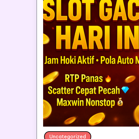
Uncategorized