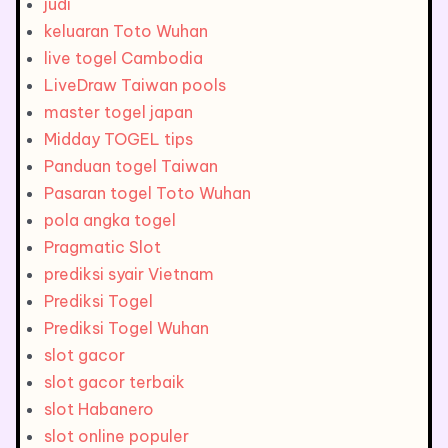
judi
keluaran Toto Wuhan
live togel Cambodia
LiveDraw Taiwan pools
master togel japan
Midday TOGEL tips
Panduan togel Taiwan
Pasaran togel Toto Wuhan
pola angka togel
Pragmatic Slot
prediksi syair Vietnam
Prediksi Togel
Prediksi Togel Wuhan
slot gacor
slot gacor terbaik
slot Habanero
slot online populer