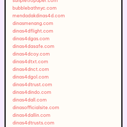
sanpietropaper.com
bubblebathnyc.com
mendadakdinas4d.com
dinasmenang.com
dinas4dflight.com
dinas4dgas.com
dinas4dasafe.com
dinas4dcoy.com
dinas4dtxt.com
dinas4dnct.com
dinas4dgol.com
dinas4dtrust.com
dinas4dindo.com
dinas4dall.com
dinasofficialsite.com
dinas4dallin.com
dinas4dtrusts.com