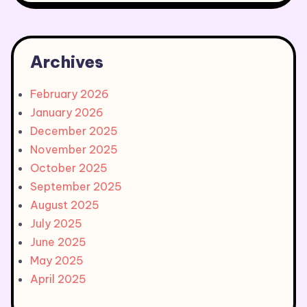
Archives
February 2026
January 2026
December 2025
November 2025
October 2025
September 2025
August 2025
July 2025
June 2025
May 2025
April 2025