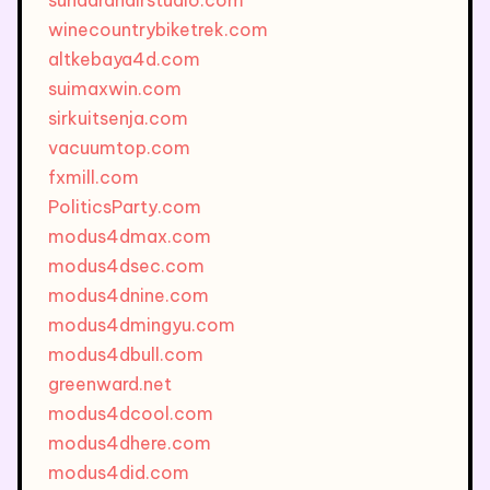
sundarahairstudio.com
winecountrybiketrek.com
altkebaya4d.com
suimaxwin.com
sirkuitsenja.com
vacuumtop.com
fxmill.com
PoliticsParty.com
modus4dmax.com
modus4dsec.com
modus4dnine.com
modus4dmingyu.com
modus4dbull.com
greenward.net
modus4dcool.com
modus4dhere.com
modus4did.com