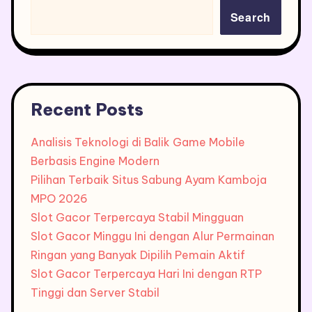
Search
Recent Posts
Analisis Teknologi di Balik Game Mobile
Berbasis Engine Modern
Pilihan Terbaik Situs Sabung Ayam Kamboja
MPO 2026
Slot Gacor Terpercaya Stabil Mingguan
Slot Gacor Minggu Ini dengan Alur Permainan
Ringan yang Banyak Dipilih Pemain Aktif
Slot Gacor Terpercaya Hari Ini dengan RTP
Tinggi dan Server Stabil