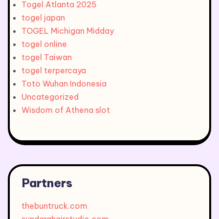
Togel Atlanta 2025
togel japan
TOGEL Michigan Midday
togel online
togel Taiwan
togel terpercaya
Toto Wuhan Indonesia
Uncategorized
Wisdom of Athena slot
Partners
thebuntruck.com