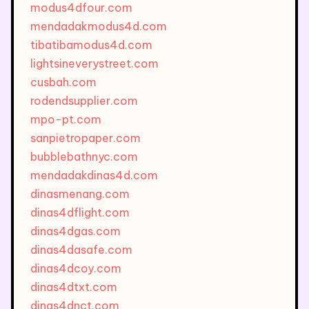
modus4dfour.com
mendadakmodus4d.com
tibatibamodus4d.com
lightsineverystreet.com
cusbah.com
rodendsupplier.com
mpo-pt.com
sanpietropaper.com
bubblebathnyc.com
mendadakdinas4d.com
dinasmenang.com
dinas4dflight.com
dinas4dgas.com
dinas4dasafe.com
dinas4dcoy.com
dinas4dtxt.com
dinas4dnct.com