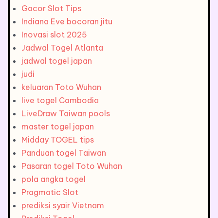
Gacor Slot Tips
Indiana Eve bocoran jitu
Inovasi slot 2025
Jadwal Togel Atlanta
jadwal togel japan
judi
keluaran Toto Wuhan
live togel Cambodia
LiveDraw Taiwan pools
master togel japan
Midday TOGEL tips
Panduan togel Taiwan
Pasaran togel Toto Wuhan
pola angka togel
Pragmatic Slot
prediksi syair Vietnam