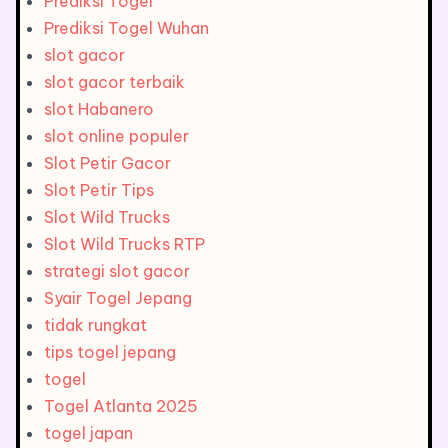
Prediksi Togel
Prediksi Togel Wuhan
slot gacor
slot gacor terbaik
slot Habanero
slot online populer
Slot Petir Gacor
Slot Petir Tips
Slot Wild Trucks
Slot Wild Trucks RTP
strategi slot gacor
Syair Togel Jepang
tidak rungkat
tips togel jepang
togel
Togel Atlanta 2025
togel japan