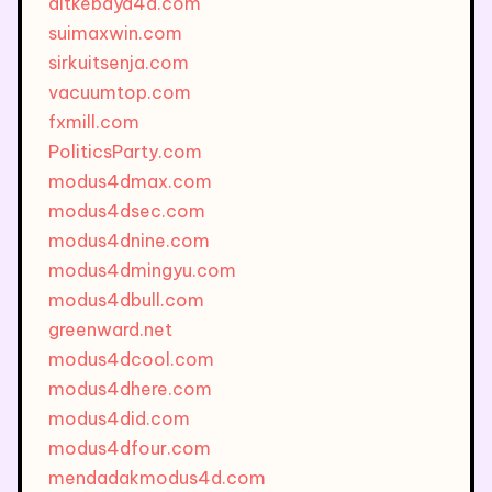
altkebaya4d.com
suimaxwin.com
sirkuitsenja.com
vacuumtop.com
fxmill.com
PoliticsParty.com
modus4dmax.com
modus4dsec.com
modus4dnine.com
modus4dmingyu.com
modus4dbull.com
greenward.net
modus4dcool.com
modus4dhere.com
modus4did.com
modus4dfour.com
mendadakmodus4d.com