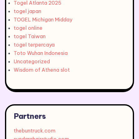
Togel Atlanta 2025
togel japan
TOGEL Michigan Midday
togel online
togel Taiwan
togel terpercaya
Toto Wuhan Indonesia
Uncategorized
Wisdom of Athena slot
Partners
thebuntruck.com