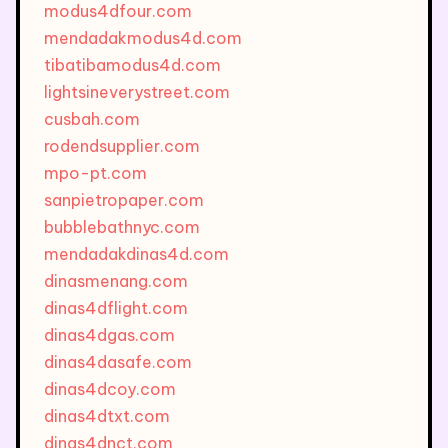
modus4dfour.com
mendadakmodus4d.com
tibatibamodus4d.com
lightsineverystreet.com
cusbah.com
rodendsupplier.com
mpo-pt.com
sanpietropaper.com
bubblebathnyc.com
mendadakdinas4d.com
dinasmenang.com
dinas4dflight.com
dinas4dgas.com
dinas4dasafe.com
dinas4dcoy.com
dinas4dtxt.com
dinas4dnct.com