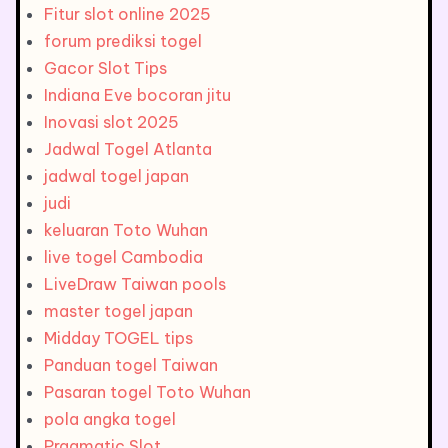
Fitur slot online 2025
forum prediksi togel
Gacor Slot Tips
Indiana Eve bocoran jitu
Inovasi slot 2025
Jadwal Togel Atlanta
jadwal togel japan
judi
keluaran Toto Wuhan
live togel Cambodia
LiveDraw Taiwan pools
master togel japan
Midday TOGEL tips
Panduan togel Taiwan
Pasaran togel Toto Wuhan
pola angka togel
Pragmatic Slot