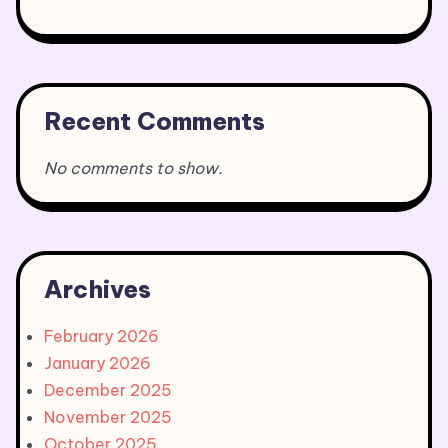
Recent Comments
No comments to show.
Archives
February 2026
January 2026
December 2025
November 2025
October 2025