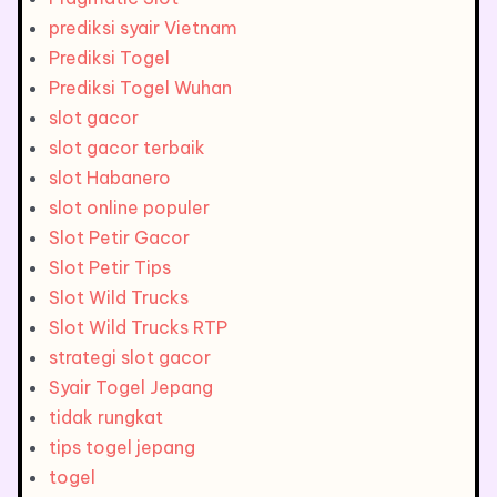
prediksi syair Vietnam
Prediksi Togel
Prediksi Togel Wuhan
slot gacor
slot gacor terbaik
slot Habanero
slot online populer
Slot Petir Gacor
Slot Petir Tips
Slot Wild Trucks
Slot Wild Trucks RTP
strategi slot gacor
Syair Togel Jepang
tidak rungkat
tips togel jepang
togel