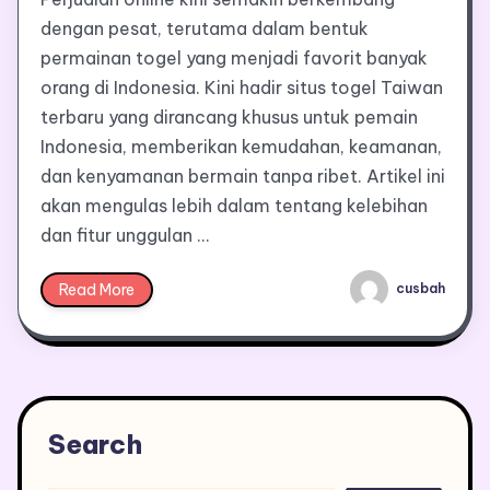
dengan pesat, terutama dalam bentuk
permainan togel yang menjadi favorit banyak
orang di Indonesia. Kini hadir situs togel Taiwan
terbaru yang dirancang khusus untuk pemain
Indonesia, memberikan kemudahan, keamanan,
dan kenyamanan bermain tanpa ribet. Artikel ini
akan mengulas lebih dalam tentang kelebihan
dan fitur unggulan …
Read More
cusbah
Search