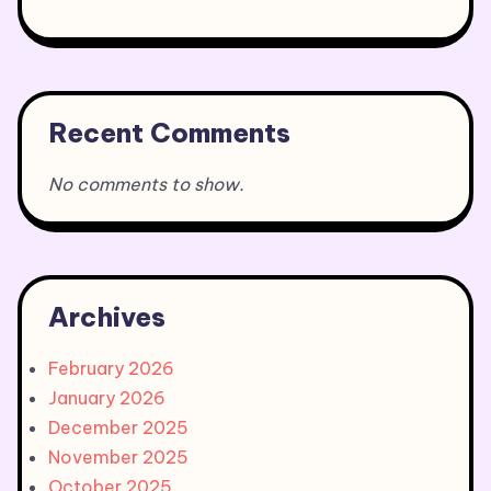
Recent Comments
No comments to show.
Archives
February 2026
January 2026
December 2025
November 2025
October 2025