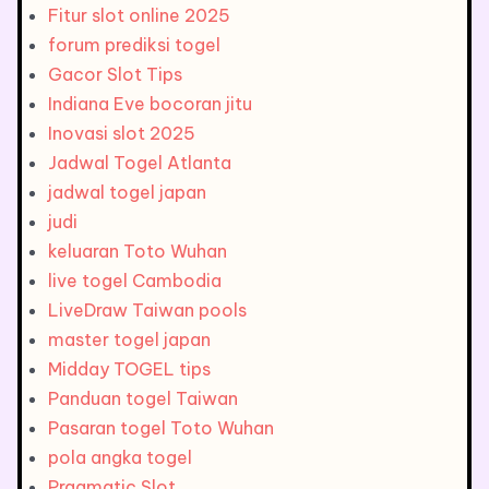
Fitur slot online 2025
forum prediksi togel
Gacor Slot Tips
Indiana Eve bocoran jitu
Inovasi slot 2025
Jadwal Togel Atlanta
jadwal togel japan
judi
keluaran Toto Wuhan
live togel Cambodia
LiveDraw Taiwan pools
master togel japan
Midday TOGEL tips
Panduan togel Taiwan
Pasaran togel Toto Wuhan
pola angka togel
Pragmatic Slot