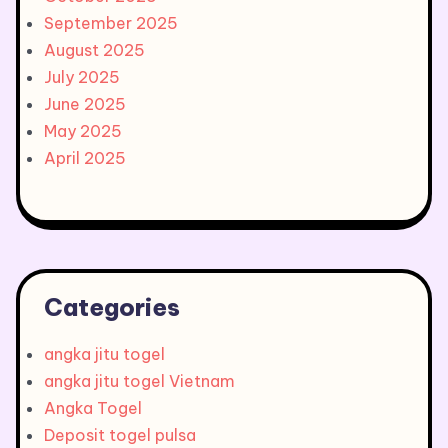
September 2025
August 2025
July 2025
June 2025
May 2025
April 2025
Categories
angka jitu togel
angka jitu togel Vietnam
Angka Togel
Deposit togel pulsa