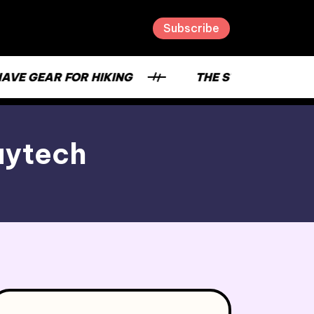
Subscribe
GEAR FOR HIKING
THE STRENGTH OF A PLA
aytech