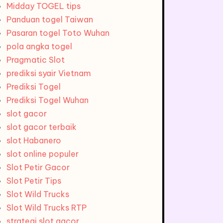
Midday TOGEL tips
Panduan togel Taiwan
Pasaran togel Toto Wuhan
pola angka togel
Pragmatic Slot
prediksi syair Vietnam
Prediksi Togel
Prediksi Togel Wuhan
slot gacor
slot gacor terbaik
slot Habanero
slot online populer
Slot Petir Gacor
Slot Petir Tips
Slot Wild Trucks
Slot Wild Trucks RTP
strategi slot gacor