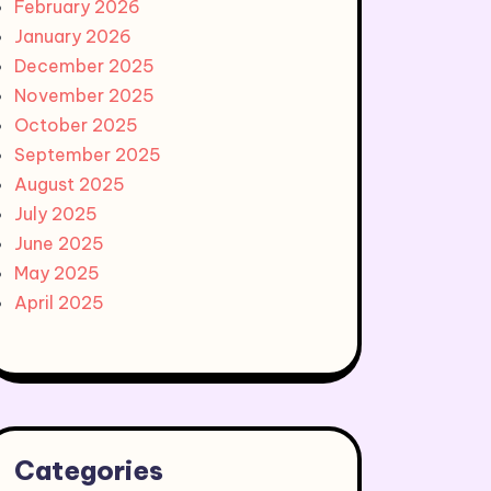
February 2026
January 2026
December 2025
November 2025
October 2025
September 2025
August 2025
July 2025
June 2025
May 2025
April 2025
Categories