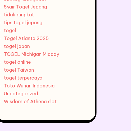
Syair Togel Jepang
tidak rungkat
tips togel jepang
togel
Togel Atlanta 2025
togel japan
TOGEL Michigan Midday
togel online
togel Taiwan
togel terpercaya
Toto Wuhan Indonesia
Uncategorized
Wisdom of Athena slot