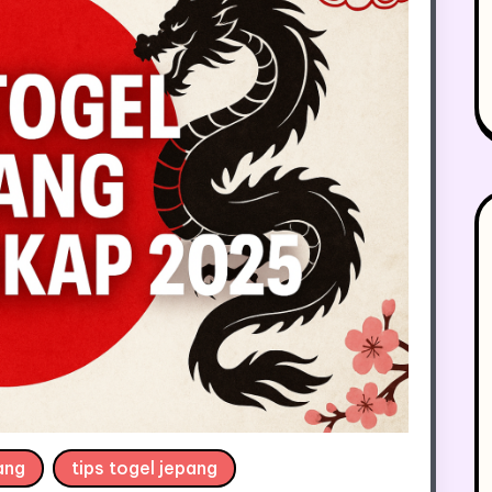
ang
tips togel jepang