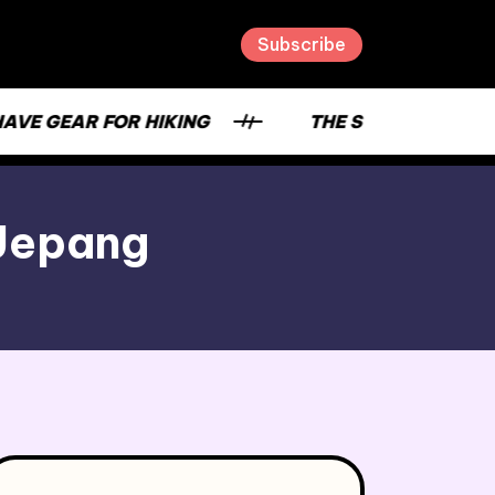
Subscribe
EAR FOR HIKING
THE STRENGTH OF A PLA
 Jepang