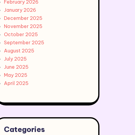
February 2026
January 2026
December 2025
November 2025
October 2025
September 2025
August 2025
July 2025
June 2025
May 2025
April 2025
Categories