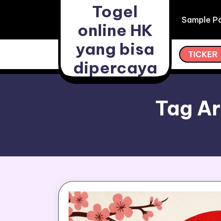
Skip
Togel
to
Sample P
online HK
content
yang bisa
T-BASED DIET | ADOPTING MINIMALISM: STREAMLIN
TICKER
dipercaya
Tag Ar