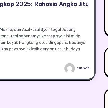
ngkap 2025: Rahasia Angka Jitu
, Makna, dan Asal-usul Syair togel Jepang
ang, tapi sebenernya konsep syair ini mirip
 lain kayak Hongkong atau Singapura. Bedanya,
an gaya syair klasik dengan unsur budaya
cusbah