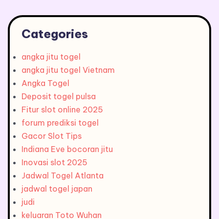
Categories
angka jitu togel
angka jitu togel Vietnam
Angka Togel
Deposit togel pulsa
Fitur slot online 2025
forum prediksi togel
Gacor Slot Tips
Indiana Eve bocoran jitu
Inovasi slot 2025
Jadwal Togel Atlanta
jadwal togel japan
judi
keluaran Toto Wuhan