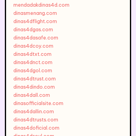
mendadakdinas4d.com
dinasmenang.com
dinas4dflight.com
dinas4dgas.com
dinas4dasafe.com
dinas4dcoy.com
dinas4dtxt.com
dinas4dnct.com
dinas4dgol.com
dinas4dtrust.com
dinas4dindo.com
dinas4dall.com
dinasofficialsite.com
dinas4dallin.com
dinas4dtrusts.com
dinas4doficial.com