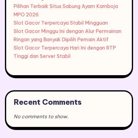
Pilihan Terbaik Situs Sabung Ayam Kamboja
MPO 2026
Slot Gacor Terpercaya Stabil Mingguan
Slot Gacor Minggu Ini dengan Alur Permainan
Ringan yang Banyak Dipilih Pemain Aktif
Slot Gacor Terpercaya Hari Ini dengan RTP
Tinggi dan Server Stabil
Recent Comments
No comments to show.