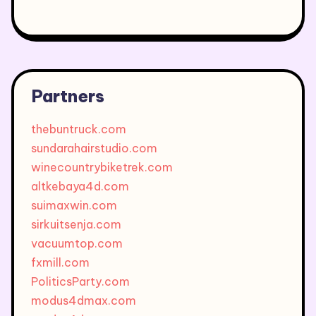
Partners
thebuntruck.com
sundarahairstudio.com
winecountrybiketrek.com
altkebaya4d.com
suimaxwin.com
sirkuitsenja.com
vacuumtop.com
fxmill.com
PoliticsParty.com
modus4dmax.com