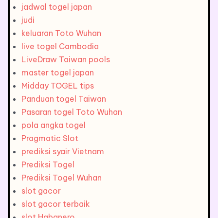
jadwal togel japan
judi
keluaran Toto Wuhan
live togel Cambodia
LiveDraw Taiwan pools
master togel japan
Midday TOGEL tips
Panduan togel Taiwan
Pasaran togel Toto Wuhan
pola angka togel
Pragmatic Slot
prediksi syair Vietnam
Prediksi Togel
Prediksi Togel Wuhan
slot gacor
slot gacor terbaik
slot Habanero