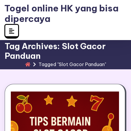
Skip
Togel online HK yang bisa
to
dipercaya
content
Tag Archives: Slot Gacor
Panduan
Tagged "Slot Gacor Panduan"