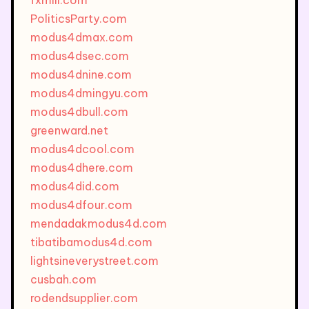
PoliticsParty.com
modus4dmax.com
modus4dsec.com
modus4dnine.com
modus4dmingyu.com
modus4dbull.com
greenward.net
modus4dcool.com
modus4dhere.com
modus4did.com
modus4dfour.com
mendadakmodus4d.com
tibatibamodus4d.com
lightsineverystreet.com
cusbah.com
rodendsupplier.com