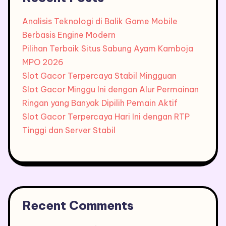
Analisis Teknologi di Balik Game Mobile
Berbasis Engine Modern
Pilihan Terbaik Situs Sabung Ayam Kamboja
MPO 2026
Slot Gacor Terpercaya Stabil Mingguan
Slot Gacor Minggu Ini dengan Alur Permainan
Ringan yang Banyak Dipilih Pemain Aktif
Slot Gacor Terpercaya Hari Ini dengan RTP
Tinggi dan Server Stabil
Recent Comments