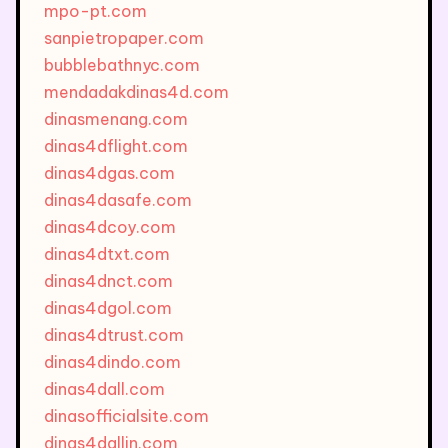
mpo-pt.com
sanpietropaper.com
bubblebathnyc.com
mendadakdinas4d.com
dinasmenang.com
dinas4dflight.com
dinas4dgas.com
dinas4dasafe.com
dinas4dcoy.com
dinas4dtxt.com
dinas4dnct.com
dinas4dgol.com
dinas4dtrust.com
dinas4dindo.com
dinas4dall.com
dinasofficialsite.com
dinas4dallin.com