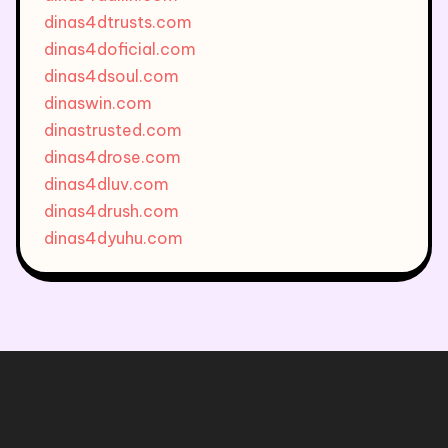
dinas4dtrusts.com
dinas4doficial.com
dinas4dsoul.com
dinaswin.com
dinastrusted.com
dinas4drose.com
dinas4dluv.com
dinas4drush.com
dinas4dyuhu.com