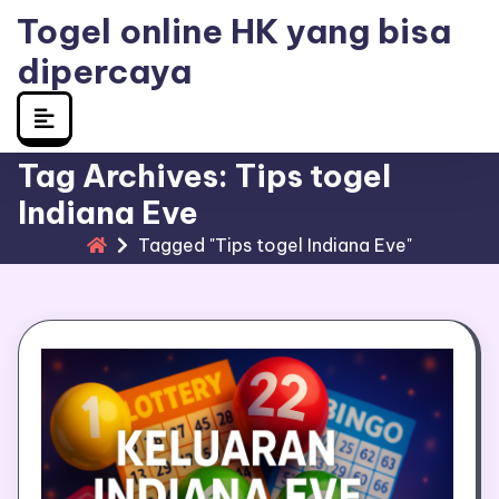
Skip
Togel online HK yang bisa
to
dipercaya
content
Tag Archives: Tips togel
Indiana Eve
Tagged "Tips togel Indiana Eve"