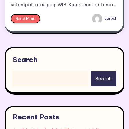
setempat, atau pagi WIB. Karakteristik utama …
Read More
cusbah
Search
Search
Recent Posts