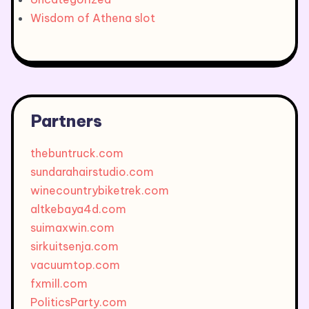
Wisdom of Athena slot
Partners
thebuntruck.com
sundarahairstudio.com
winecountrybiketrek.com
altkebaya4d.com
suimaxwin.com
sirkuitsenja.com
vacuumtop.com
fxmill.com
PoliticsParty.com