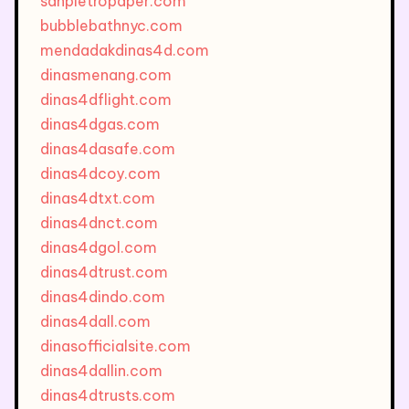
sanpietropaper.com
bubblebathnyc.com
mendadakdinas4d.com
dinasmenang.com
dinas4dflight.com
dinas4dgas.com
dinas4dasafe.com
dinas4dcoy.com
dinas4dtxt.com
dinas4dnct.com
dinas4dgol.com
dinas4dtrust.com
dinas4dindo.com
dinas4dall.com
dinasofficialsite.com
dinas4dallin.com
dinas4dtrusts.com