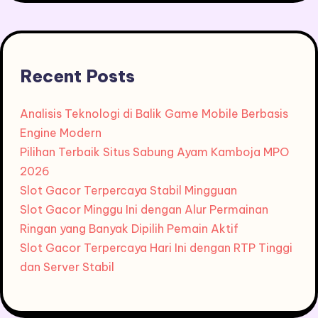
Recent Posts
Analisis Teknologi di Balik Game Mobile Berbasis
Engine Modern
Pilihan Terbaik Situs Sabung Ayam Kamboja MPO
2026
Slot Gacor Terpercaya Stabil Mingguan
Slot Gacor Minggu Ini dengan Alur Permainan
Ringan yang Banyak Dipilih Pemain Aktif
Slot Gacor Terpercaya Hari Ini dengan RTP Tinggi
dan Server Stabil