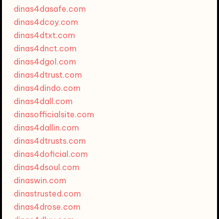
dinas4dasafe.com
dinas4dcoy.com
dinas4dtxt.com
dinas4dnct.com
dinas4dgol.com
dinas4dtrust.com
dinas4dindo.com
dinas4dall.com
dinasofficialsite.com
dinas4dallin.com
dinas4dtrusts.com
dinas4doficial.com
dinas4dsoul.com
dinaswin.com
dinastrusted.com
dinas4drose.com