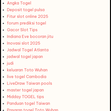
Angka Togel
Deposit togel pulsa
Fitur slot online 2025
forum prediksi togel
Gacor Slot Tips
Indiana Eve bocoran jitu
Inovasi slot 2025
Jadwal Togel Atlanta
jadwal togel japan
judi
keluaran Toto Wuhan
live togel Cambodia
LiveDraw Taiwan pools
master togel japan
Midday TOGEL tips
Panduan togel Taiwan
Pasaran togel Toto Wuhan