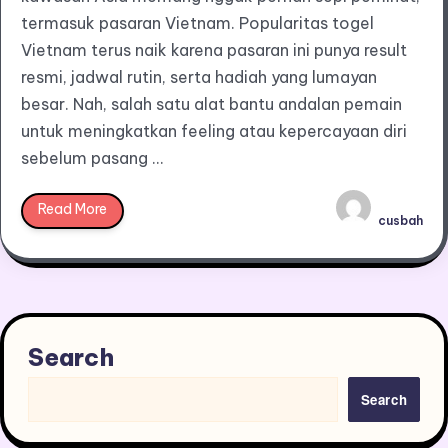
termasuk pasaran Vietnam. Popularitas togel
Vietnam terus naik karena pasaran ini punya result
resmi, jadwal rutin, serta hadiah yang lumayan
besar. Nah, salah satu alat bantu andalan pemain
untuk meningkatkan feeling atau kepercayaan diri
sebelum pasang …
Read More
cusbah
Search
Search