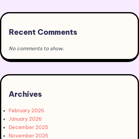
Recent Comments
No comments to show.
Archives
February 2026
January 2026
December 2025
November 2025