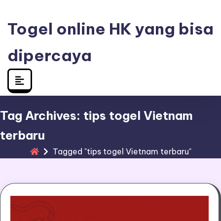
Skip
to
Togel online HK yang bisa
content
dipercaya
Tag Archives: tips togel Vietnam
terbaru
Tagged "tips togel Vietnam terbaru"