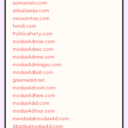
suimaxwin.com
sirkuitsenja.com
vacuumtop.com
fxmill.com
PoliticsParty.com
modus4dmax.com
modus4dsec.com
modus4dnine.com
modus4dmingyu.com
modus4dbull.com
greenward.net
modus4dcool.com
modus4dhere.com
modus4did.com
modus4dfour.com
mendadakmodus4d.com
tibatibamodus4d.com