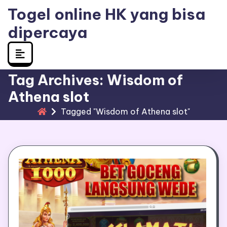
Skip
Togel online HK yang bisa
to
dipercaya
content
Tag Archives: Wisdom of
Athena slot
Tagged "Wisdom of Athena slot"