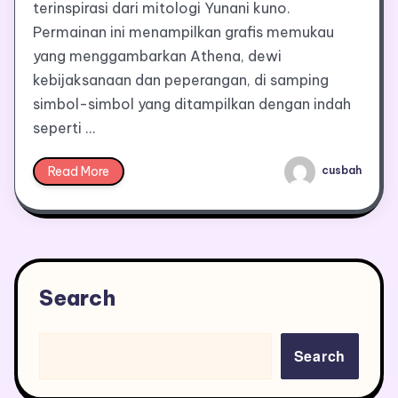
terinspirasi dari mitologi Yunani kuno.
Permainan ini menampilkan grafis memukau
yang menggambarkan Athena, dewi
kebijaksanaan dan peperangan, di samping
simbol-simbol yang ditampilkan dengan indah
seperti …
Read More
cusbah
Search
Search