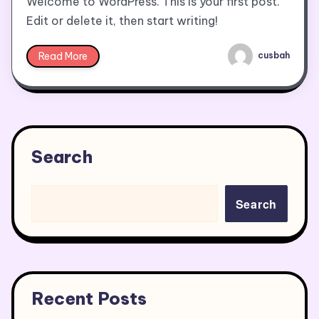
Welcome to WordPress. This is your first post.
Edit or delete it, then start writing!
Read More
cusbah
Search
Search
Recent Posts