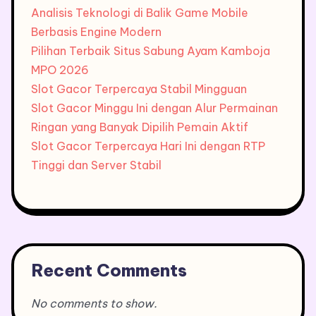
Analisis Teknologi di Balik Game Mobile
Berbasis Engine Modern
Pilihan Terbaik Situs Sabung Ayam Kamboja
MPO 2026
Slot Gacor Terpercaya Stabil Mingguan
Slot Gacor Minggu Ini dengan Alur Permainan
Ringan yang Banyak Dipilih Pemain Aktif
Slot Gacor Terpercaya Hari Ini dengan RTP
Tinggi dan Server Stabil
Recent Comments
No comments to show.