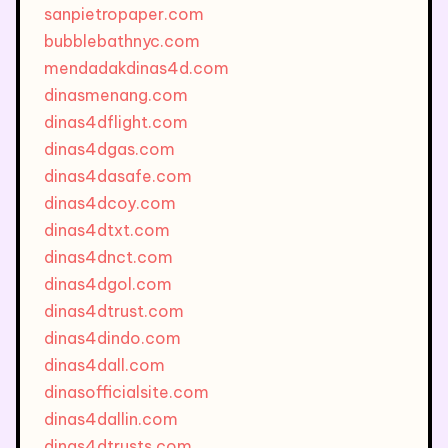
sanpietropaper.com
bubblebathnyc.com
mendadakdinas4d.com
dinasmenang.com
dinas4dflight.com
dinas4dgas.com
dinas4dasafe.com
dinas4dcoy.com
dinas4dtxt.com
dinas4dnct.com
dinas4dgol.com
dinas4dtrust.com
dinas4dindo.com
dinas4dall.com
dinasofficialsite.com
dinas4dallin.com
dinas4dtrusts.com