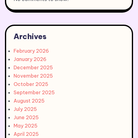
Archives
February 2026
January 2026
December 2025
November 2025
October 2025
September 2025
August 2025
July 2025
June 2025
May 2025
April 2025