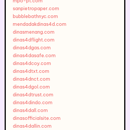
mpo-pt.com
sanpietropaper.com
bubblebathnyc.com
mendadakdinas4d.com
dinasmenang.com
dinas4dflight.com
dinas4dgas.com
dinas4dasafe.com
dinas4dcoy.com
dinas4dtxt.com
dinas4dnct.com
dinas4dgol.com
dinas4dtrust.com
dinas4dindo.com
dinas4dall.com
dinasofficialsite.com
dinas4dallin.com