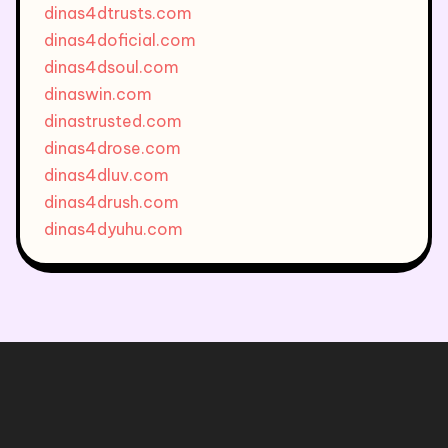
dinas4dtrusts.com
dinas4doficial.com
dinas4dsoul.com
dinaswin.com
dinastrusted.com
dinas4drose.com
dinas4dluv.com
dinas4drush.com
dinas4dyuhu.com