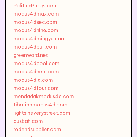
PoliticsParty.com
modus4dmax.com
modus4dsec.com
modus4dnine.com
modus4dmingyu.com
modus4dbull.com
greenward.net
modus4dcool.com
modus4dhere.com
modus4did.com
modus4dfour.com
mendadakmodus4d.com
tibatibamodus4d.com
lightsineverystreet.com
cusbah.com
rodendsupplier.com