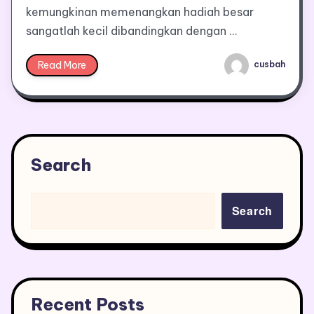
kemungkinan memenangkan hadiah besar
sangatlah kecil dibandingkan dengan …
Read More
cusbah
Search
Search
Recent Posts