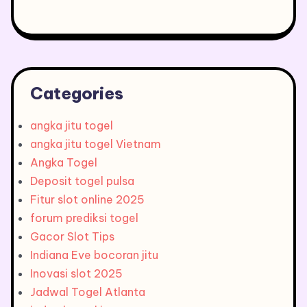
Categories
angka jitu togel
angka jitu togel Vietnam
Angka Togel
Deposit togel pulsa
Fitur slot online 2025
forum prediksi togel
Gacor Slot Tips
Indiana Eve bocoran jitu
Inovasi slot 2025
Jadwal Togel Atlanta