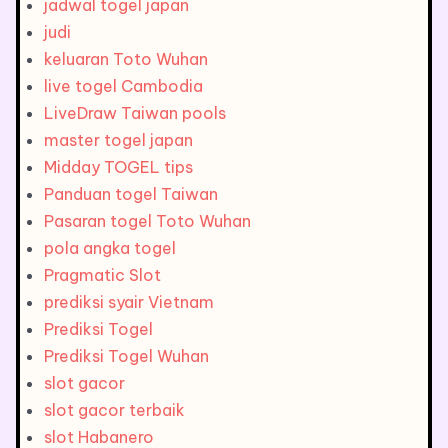
jadwal togel japan
judi
keluaran Toto Wuhan
live togel Cambodia
LiveDraw Taiwan pools
master togel japan
Midday TOGEL tips
Panduan togel Taiwan
Pasaran togel Toto Wuhan
pola angka togel
Pragmatic Slot
prediksi syair Vietnam
Prediksi Togel
Prediksi Togel Wuhan
slot gacor
slot gacor terbaik
slot Habanero