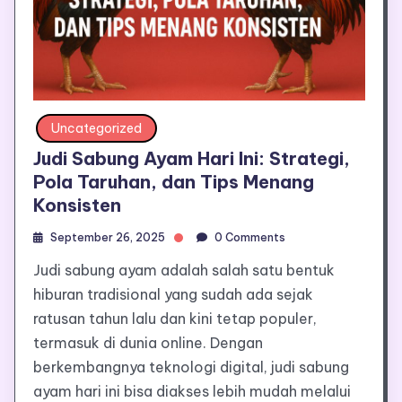
Uncategorized
Judi Sabung Ayam Hari Ini: Strategi,
Pola Taruhan, dan Tips Menang
Konsisten
September 26, 2025
0 Comments
Judi sabung ayam adalah salah satu bentuk
hiburan tradisional yang sudah ada sejak
ratusan tahun lalu dan kini tetap populer,
termasuk di dunia online. Dengan
berkembangnya teknologi digital, judi sabung
ayam hari ini bisa diakses lebih mudah melalui