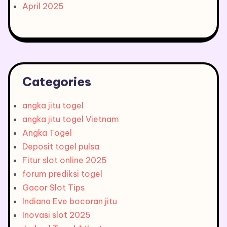
April 2025
Categories
angka jitu togel
angka jitu togel Vietnam
Angka Togel
Deposit togel pulsa
Fitur slot online 2025
forum prediksi togel
Gacor Slot Tips
Indiana Eve bocoran jitu
Inovasi slot 2025