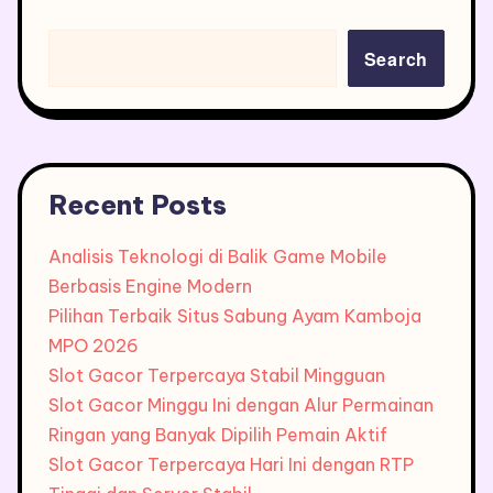
Search
Recent Posts
Analisis Teknologi di Balik Game Mobile
Berbasis Engine Modern
Pilihan Terbaik Situs Sabung Ayam Kamboja
MPO 2026
Slot Gacor Terpercaya Stabil Mingguan
Slot Gacor Minggu Ini dengan Alur Permainan
Ringan yang Banyak Dipilih Pemain Aktif
Slot Gacor Terpercaya Hari Ini dengan RTP