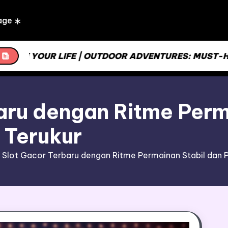
age
E YOUR LIFE | OUTDOOR ADVENTURES: MUST-HAVE G
aru dengan Ritme Perm
 Terukur
Slot Gacor Terbaru dengan Ritme Permainan Stabil dan 