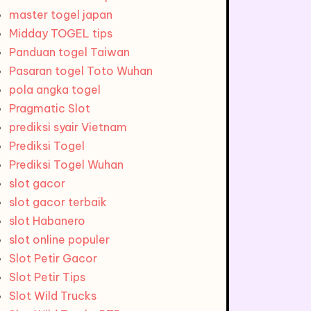
master togel japan
Midday TOGEL tips
Panduan togel Taiwan
Pasaran togel Toto Wuhan
pola angka togel
Pragmatic Slot
prediksi syair Vietnam
Prediksi Togel
Prediksi Togel Wuhan
slot gacor
slot gacor terbaik
slot Habanero
slot online populer
Slot Petir Gacor
Slot Petir Tips
Slot Wild Trucks