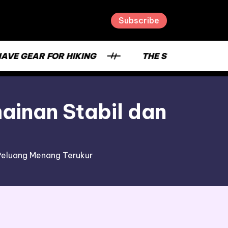
Subscribe
EAR FOR HIKING
THE STRENGTH OF A PLA
ainan Stabil dan
Peluang Menang Terukur