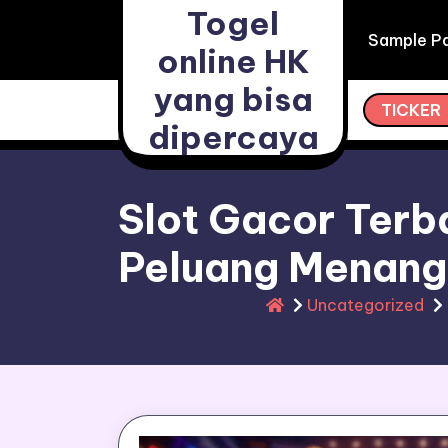
Skip
Togel
to
Sample P
online HK
content
yang bisa
T-BASED DIET | ADOPTING MINIMALISM: STREAMLIN
TICKER
dipercaya
Slot Gacor Terb
Peluang Menang
Uncategorized