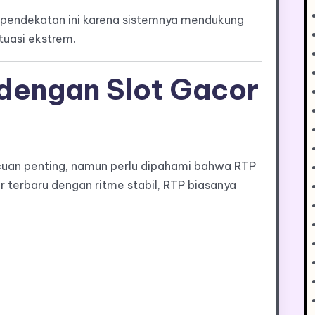
 pendekatan ini karena sistemnya mendukung
uasi ekstrem.
dengan Slot Gacor
acuan penting, namun perlu dipahami bahwa RTP
r terbaru dengan ritme stabil, RTP biasanya