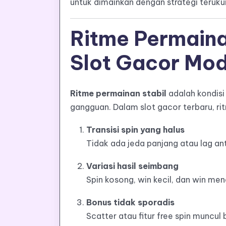
untuk dimainkan dengan strategi teruku
Ritme Permaina
Slot Gacor Mo
Ritme permainan stabil
adalah kondisi 
gangguan. Dalam slot gacor terbaru, rit
Transisi spin yang halus
Tidak ada jeda panjang atau lag ant
Variasi hasil seimbang
Spin kosong, win kecil, dan win me
Bonus tidak sporadis
Scatter atau fitur free spin muncul 