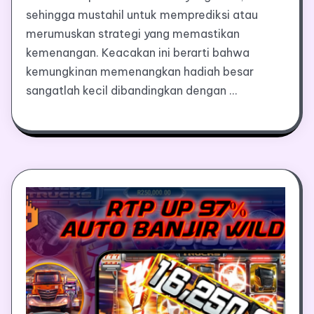
sehingga mustahil untuk memprediksi atau
merumuskan strategi yang memastikan
kemenangan. Keacakan ini berarti bahwa
kemungkinan memenangkan hadiah besar
sangatlah kecil dibandingkan dengan …