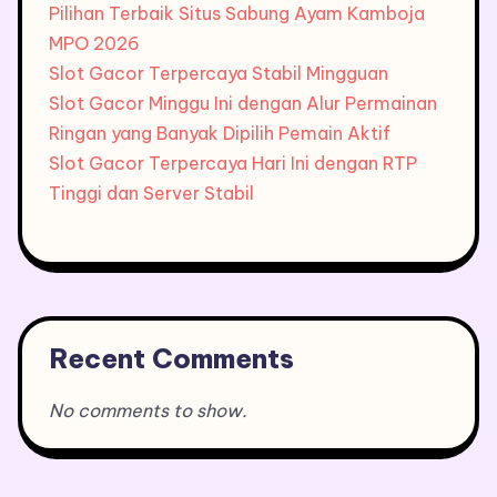
Pilihan Terbaik Situs Sabung Ayam Kamboja
MPO 2026
Slot Gacor Terpercaya Stabil Mingguan
Slot Gacor Minggu Ini dengan Alur Permainan
Ringan yang Banyak Dipilih Pemain Aktif
Slot Gacor Terpercaya Hari Ini dengan RTP
Tinggi dan Server Stabil
Recent Comments
No comments to show.