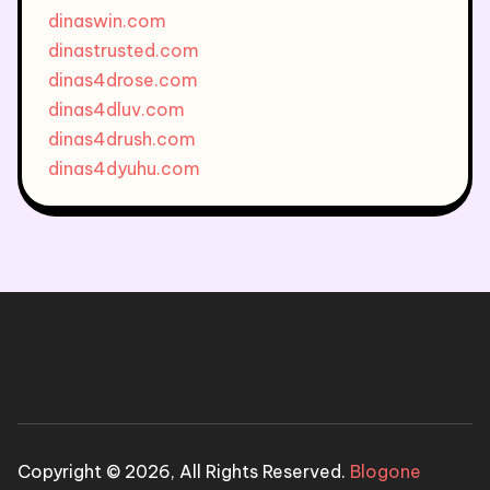
dinaswin.com
dinastrusted.com
dinas4drose.com
dinas4dluv.com
dinas4drush.com
dinas4dyuhu.com
Copyright © 2026, All Rights Reserved.
Blogone