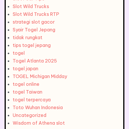
Slot Wild Trucks
Slot Wild Trucks RTP
strategi slot gacor
Syair Togel Jepang
tidak rungkat
tips togel jepang
togel
Togel Atlanta 2025
togel japan
TOGEL Michigan Midday
togel online
togel Taiwan
togel terpercaya
Toto Wuhan Indonesia
Uncategorized
Wisdom of Athena slot