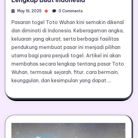
May 16, 2025
0 Comments
Pasaran togel Toto Wuhan kini semakin dikenal
dan diminati di Indonesia. Keberagaman angka,
keluaran yang akurat, serta berbagai fasilitas
pendukung membuat pasar ini menjadi pilihan
utama bagi para penjudi togel. Artikel ini akan
membahas secara lengkap tentang pasar Toto
Wuhan, termasuk sejarah, fitur, cara bermain,
keunggulan, dan kesimpulan yang dapat …