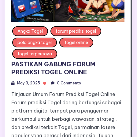
Angka Togel
forum prediksi togel
pola angka togel
togel online
togel terpercaya
PASTIKAN GABUNG FORUM
PREDIKSI TOGEL ONLINE
May 3, 2025
0 Comments
Tinjauan Umum Forum Prediksi Togel Online
Forum prediksi Togel daring berfungsi sebagai
platform digital tempat para penggemar
berkumpul untuk berbagi wawasan, strategi,
dan prediksi terkait Togel, permainan lotere
populer yang berasal dari Indonesia. Tujuan