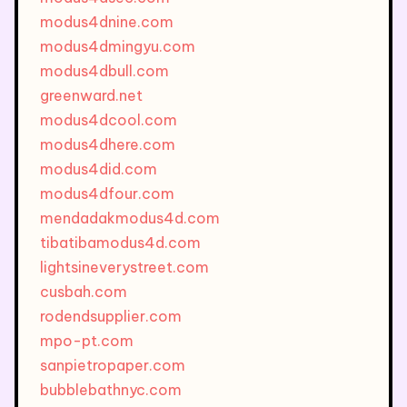
modus4dnine.com
modus4dmingyu.com
modus4dbull.com
greenward.net
modus4dcool.com
modus4dhere.com
modus4did.com
modus4dfour.com
mendadakmodus4d.com
tibatibamodus4d.com
lightsineverystreet.com
cusbah.com
rodendsupplier.com
mpo-pt.com
sanpietropaper.com
bubblebathnyc.com